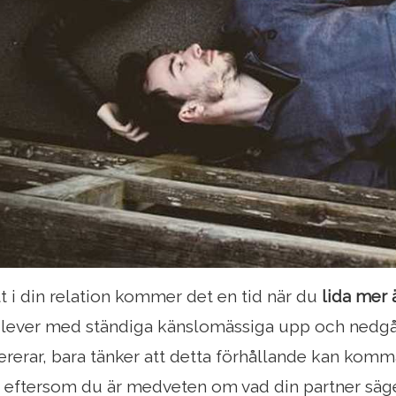
tt i din relation kommer det en tid när du
lida mer ä
u lever med ständiga känslomässiga upp och nedg
erar, bara tänker att detta förhållande kan komma t
st eftersom du är medveten om vad din partner säg