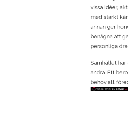
vissa idéer, ak
med starkt kän
annan ger hon
benägna att ge
personliga dra
Samhället har 
andra. Ett ber
behov att före