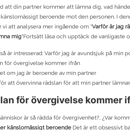
ädd att din partner kommer att lämna dig, vad hände
er känslomässigt beroende mot den personen. I de
 vi att analysera mer ingående om "
Varför är jag r
ämna mig
"Fortsätt läsa och upptäck de vanligaste o
å är intresserad: Varför jag är avundsjuk på min 
an för övergivelse kommer ifrån
et om jag är beroende av min partner
för att övervinna rädslan för att min partner lämna
lan för övergivelse kommer i
människor är så rädda för övergivenhet?, ¿Var komm
ller känslomässigt beroende
Det är ett obsessivt 