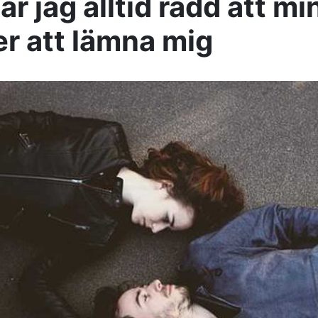
är jag alltid rädd att m
 att lämna mig