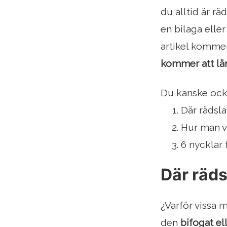
du alltid är r
en bilaga ell
artikel kommer
kommer att l
Du kanske ocks
Där rädsl
Hur man v
6 nycklar 
Där räds
¿Varför vissa 
den
bifogat e