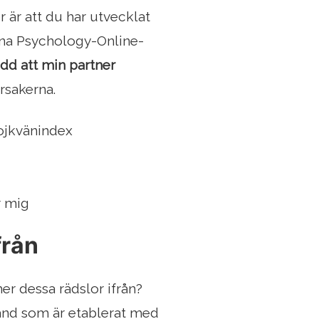
r är att du har utvecklat
nna Psychology-Online-
ädd att min partner
rsakerna.
pojkvänindex
r mig
från
er dessa rädslor ifrån?
band som är etablerat med