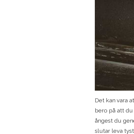
Det kan vara a
bero på att d
ångest du gener
slutar leva ty