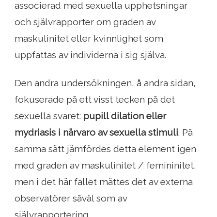
associerad med sexuella upphetsningar
och självrapporter om graden av
maskulinitet eller kvinnlighet som
uppfattas av individerna i sig själva.
Den andra undersökningen, å andra sidan,
fokuserade på ett visst tecken på det
sexuella svaret:
pupill dilation eller
mydriasis i närvaro av sexuella stimuli
. På
samma sätt jämfördes detta element igen
med graden av maskulinitet / femininitet,
men i det här fallet mättes det av externa
observatörer såväl som av
självrapportering.