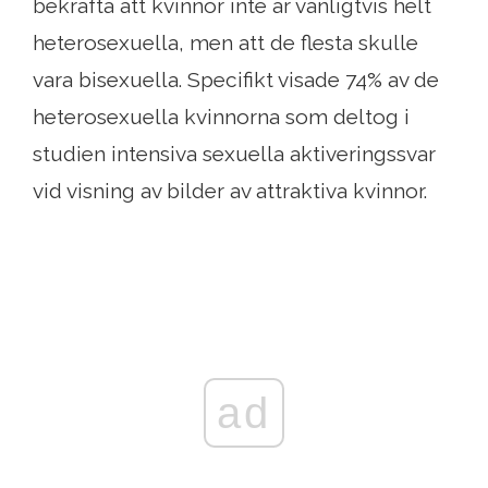
bekräfta att kvinnor inte är vanligtvis helt
heterosexuella, men att de flesta skulle
vara bisexuella. Specifikt visade 74% av de
heterosexuella kvinnorna som deltog i
studien intensiva sexuella aktiveringssvar
vid visning av bilder av attraktiva kvinnor.
ad