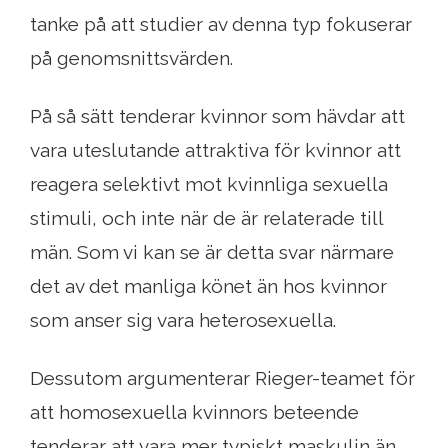
tanke på att studier av denna typ fokuserar
på genomsnittsvärden.
På så sätt tenderar kvinnor som hävdar att
vara uteslutande attraktiva för kvinnor att
reagera selektivt mot kvinnliga sexuella
stimuli, och inte när de är relaterade till
män. Som vi kan se är detta svar närmare
det av det manliga könet än hos kvinnor
som anser sig vara heterosexuella.
Dessutom argumenterar Rieger-teamet för
att homosexuella kvinnors beteende
tenderar att vara mer typiskt maskulin än