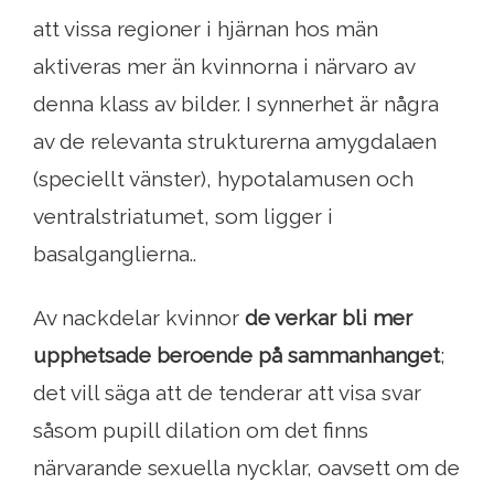
att vissa regioner i hjärnan hos män
aktiveras mer än kvinnorna i närvaro av
denna klass av bilder. I synnerhet är några
av de relevanta strukturerna amygdalaen
(speciellt vänster), hypotalamusen och
ventralstriatumet, som ligger i
basalganglierna..
Av nackdelar kvinnor
de verkar bli mer
upphetsade beroende på sammanhanget
;
det vill säga att de tenderar att visa svar
såsom pupill dilation om det finns
närvarande sexuella nycklar, oavsett om de