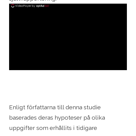
ad
Enligt författarna till denna studie
baserades deras hypoteser på olika
uppgifter som erhållits i tidigare