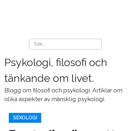
Psykologi, filosofi och
tänkande om livet.
Blogg om filosofi och psykologi. Artiklar om
olika aspekter av mänsklig psykologi.
SEXOLOGI