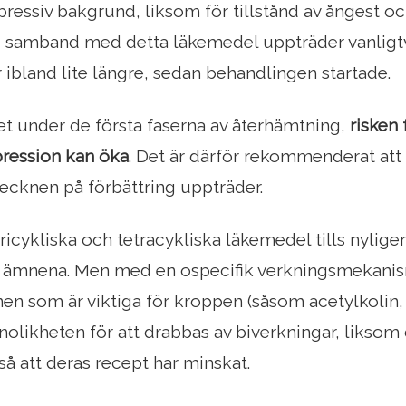
ressiv bakgrund, liksom för tillstånd av ångest o
i samband med detta läkemedel uppträder vanligtvi
r ibland lite längre, sedan behandlingen startade.
et under de första faserna av återhämtning,
risken
pression kan öka
. Det är därför rekommenderat att
 tecknen på förbättring uppträder.
tricykliska och tetracykliska läkemedel tills nylig
a ämnena. Men med en ospecifik verkningsmekanis
en som är viktiga för kroppen (såsom acetylkolin,
nolikheten för att drabbas av biverkningar, liksom
så att deras recept har minskat.