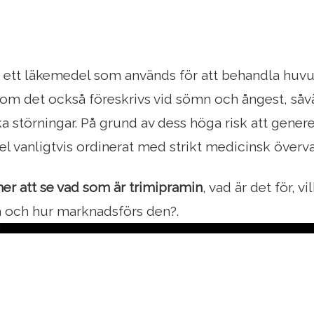
r ett läkemedel som används för att behandla huv
n om det också föreskrivs vid sömn och ångest, såvä
 störningar. På grund av dess höga risk att genere
l vanligtvis ordinerat med strikt medicinsk överv
er att se vad som är trimipramin
, vad är det för, v
a och hur marknadsförs den?.