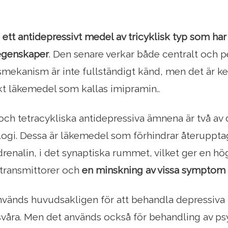
r
ett antidepressivt medel av tricyklisk typ som ha
 egenskaper
. Den senare verkar både centralt och pe
mekanism är inte fullständigt känd, men det är kemi
skt läkemedel som kallas imipramin..
 och tetracykliska antidepressiva ämnena är två av
gi. Dessa är läkemedel som förhindrar återupptag
drenalin, i det synaptiska rummet, vilket ger en hö
ransmittorer och
en minskning av vissa symptom
vänds huvudsakligen för att behandla depressiva t
 svåra. Men det används också för behandling av p