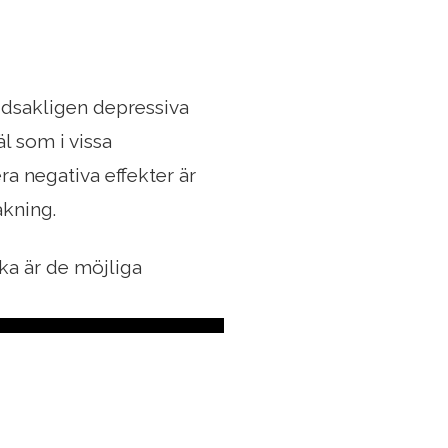
udsakligen depressiva
l som i vissa
ra negativa effekter är
akning.
ilka är de möjliga