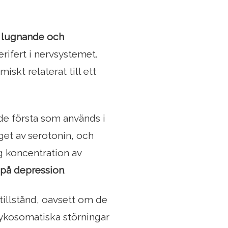
r lugnande och
rifert i nervsystemet.
skt relaterat till ett
 de första som används i
et av serotonin, och
g koncentration av
 på depression
.
illstånd, oavsett om de
sykosomatiska störningar