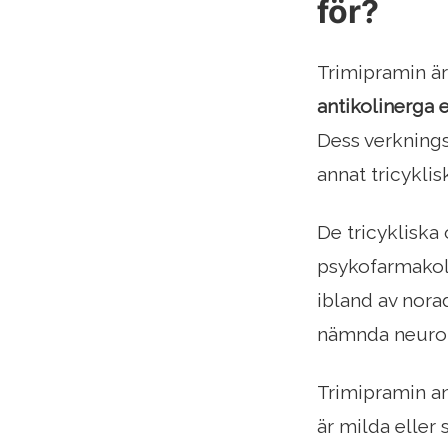
för?
Trimipramin ä
antikolinerga
Dess verknings
annat tricykli
De tricykliska
psykofarmakolo
ibland av nora
nämnda neurot
Trimipramin an
är milda eller