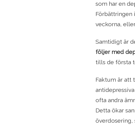
som har en dep
Förbättringen 
veckorna, elle
Samtidigt är d
följer med de
tills de första
Faktum är att 
antidepressiv
ofta andra ämn
Detta ökar san
överdosering, 