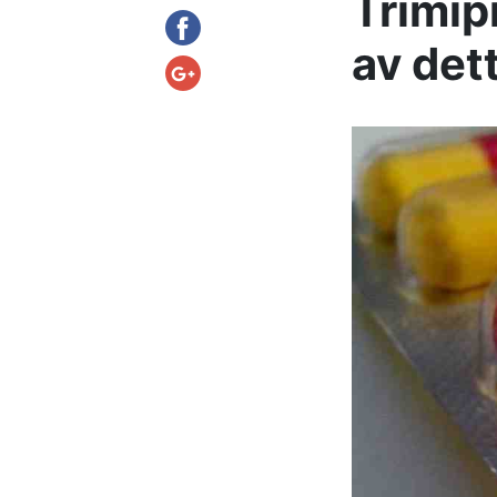
Trimip
av det