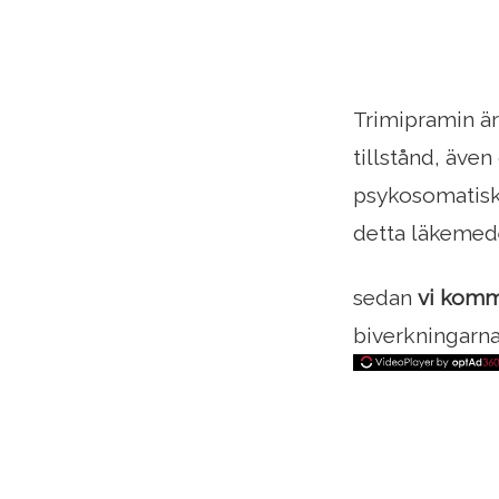
Trimipramin ä
tillstånd, äve
psykosomatiska
detta läkemede
sedan
vi komm
biverkningarn