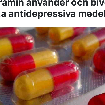
ramin använder och biv
ta antidepressiva mede