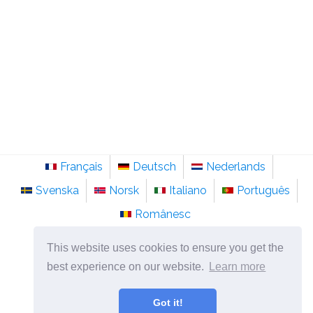
Français
Deutsch
Nederlands
Svenska
Norsk
Italiano
Português
Românesc
©
2026
sv.sainte-anastasie.org
This website uses cookies to ensure you get the
Psykologi, filosofi och tänkande om livet.
best experience on our website.
Learn more
Got it!