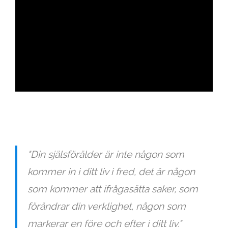
ad
"Din själsförälder är inte någon som
kommer in i ditt liv i fred, det är någon
som kommer att ifrågasätta saker, som
förändrar din verklighet, någon som
markerar en före och efter i ditt liv."