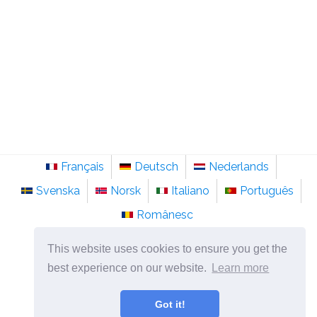
Français
Deutsch
Nederlands
Svenska
Norsk
Italiano
Português
Românesc
©
2026
sv.sainte-anastasie.org
This website uses cookies to ensure you get the
Psykologi, filosofi och tänkande om livet.
best experience on our website.
Learn more
Got it!