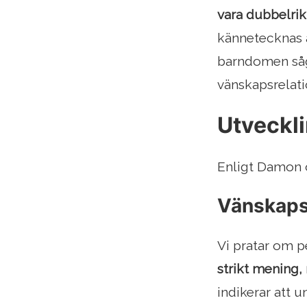
vara dubbelrikt
kännetecknas a
barndomen såg 
vänskapsrelati
Utveckli
Enligt Damon o
Vänskapsr
Vi pratar om p
strikt mening, 
indikerar att 