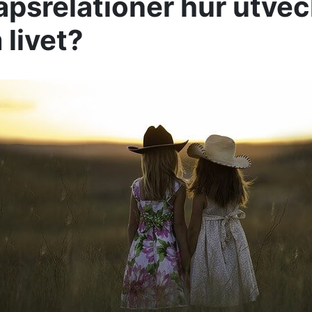
psrelationer hur utvec
livet?