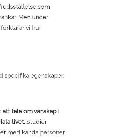
fredsställelse som
tankar. Men under
förklarar vi hur
d specifika egenskaper:
t att tala om vänskap i
ala livet.
Studier
ioner med kända personer