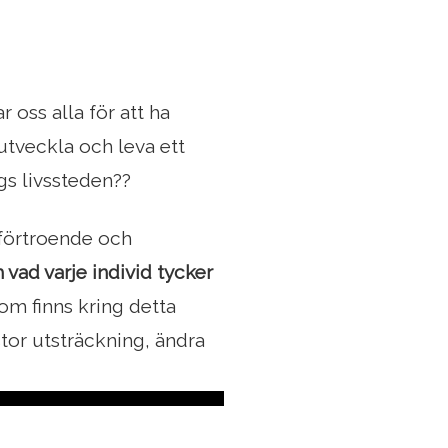
ar oss alla för att ha
 utveckla och leva ett
ngs livssteden??
 förtroende och
 vad varje individ tycker
som finns kring detta
tor utsträckning, ändra