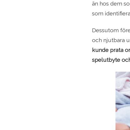
än hos dem som
som identifier
Dessutom föred
och njutbara u
kunde prata om
spelutbyte och