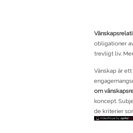
Vänskapsrelati
obligationer a
trevligt liv. M
Vänskap är ett
engagemangsdi
om vänskapsre
koncept. Subje
de kriterier so