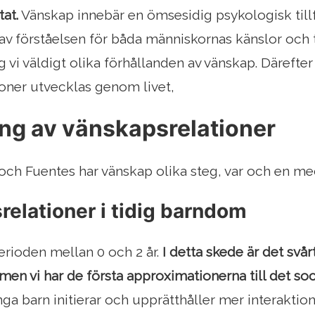
at.
Vänskap innebär en ömsesidig psykologisk till
v förståelsen för båda människornas känslor och 
vi väldigt olika förhållanden av vänskap. Därefter 
oner utvecklas genom livet,
ng av vänskapsrelationer
ch Fuentes har vänskap olika steg, var och en me
elationer i tidig barndom
erioden mellan 0 och 2 år.
I detta skede är det svår
men vi har de första approximationerna till det soci
unga barn initierar och upprätthåller mer interakt