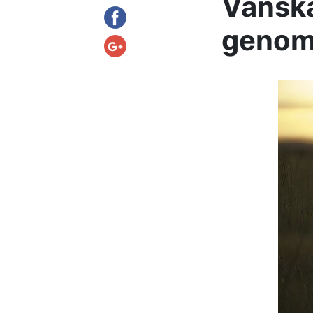
Vänska
genom 