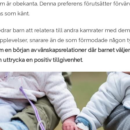
 är obekanta. Denna preferens förutsätter förvär
as som känt.
rar barn att relatera till andra kamrater med dem
pplevelser, snarare än de som förmodade någon typ
 en början av vänskapsrelationer där barnet välje
 uttrycka en positiv tillgivenhet
.