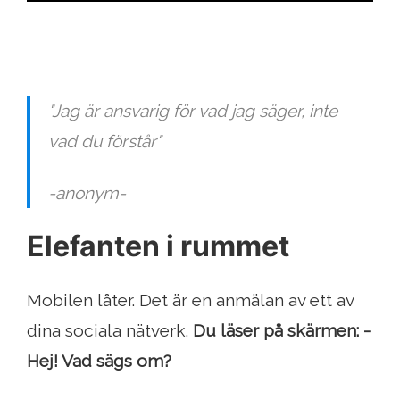
"Jag är ansvarig för vad jag säger, inte
vad du förstår"
-anonym-
Elefanten i rummet
Mobilen låter. Det är en anmälan av ett av
dina sociala nätverk.
Du läser på skärmen:
-
Hej! Vad sägs om?