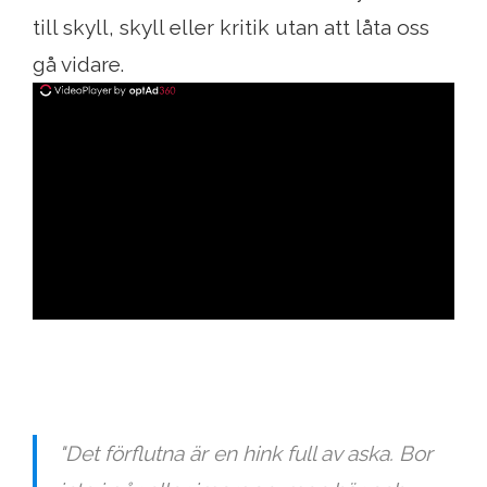
till skyll, skyll eller kritik utan att låta oss
gå vidare.
ad
"Det förflutna är en hink full av aska. Bor