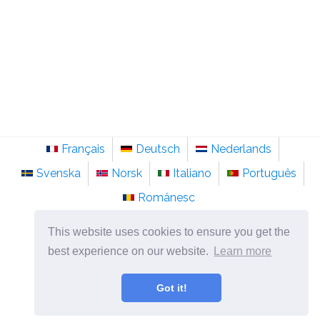
Français
Deutsch
Nederlands
Svenska
Norsk
Italiano
Português
Românesc
©
2026
sv.sainte-anastasie.org
This website uses cookies to ensure you get the
Psykologi, filosofi och tänkande om livet.
best experience on our website.
Learn more
Got it!