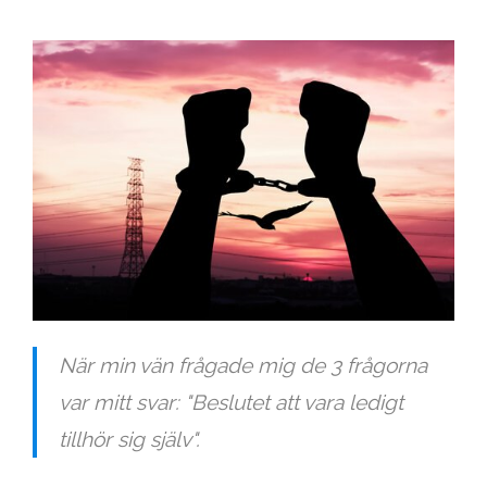
När min vän frågade mig de 3 frågorna
var mitt svar: "Beslutet att vara ledigt
tillhör sig själv".