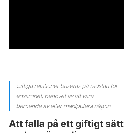
ad
Giftiga relationer baseras på rädslan för
ensamhet, behovet av att vara
beroende av eller manipulera någon.
Att falla på ett giftigt sätt