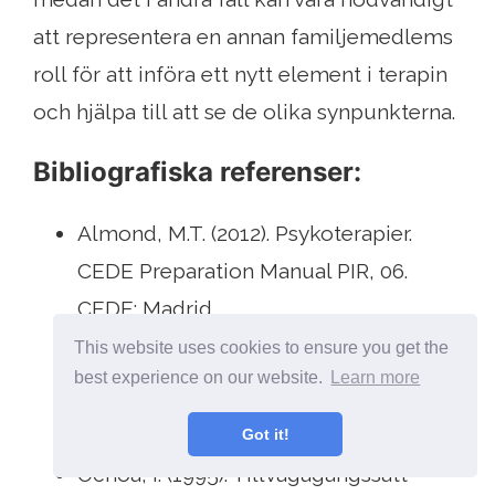
att representera en annan familjemedlems
roll för att införa ett nytt element i terapin
och hjälpa till att se de olika synpunkterna.
Bibliografiska referenser:
Almond, M.T. (2012). Psykoterapier.
CEDE Preparation Manual PIR, 06.
CEDE: Madrid.
This website uses cookies to ensure you get the
Minuchin, S. (1974). Familjer och
best experience on our website.
Learn more
familjeterapi. Gedisa: Mexiko.
Got it!
Ochoa, I. (1995). Tillvägagångssätt