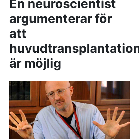
En neuroscientist
argumenterar för
att
huvudtransplantatio
är möjlig