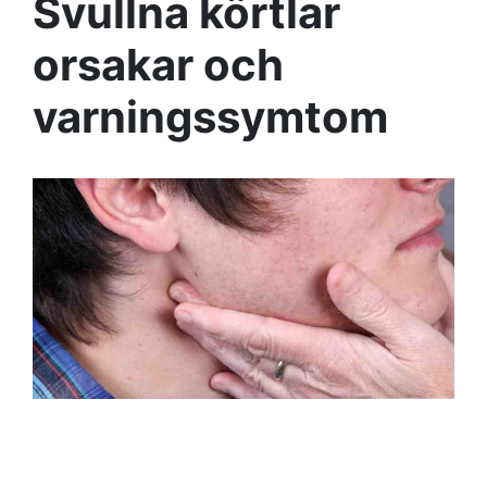
Svullna körtlar
orsakar och
varningssymtom