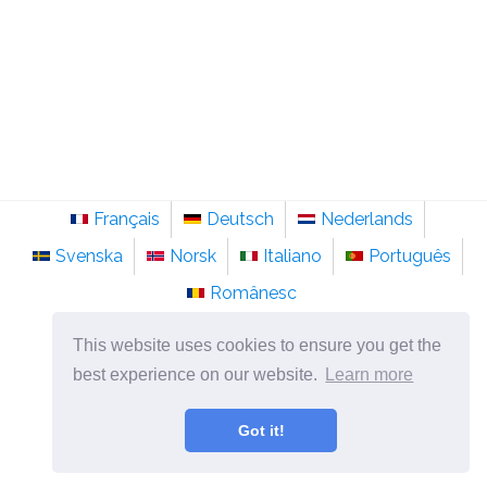
Français
Deutsch
Nederlands
Svenska
Norsk
Italiano
Português
Românesc
©
2026
sv.sainte-anastasie.org
This website uses cookies to ensure you get the
Psykologi, filosofi och tänkande om livet.
best experience on our website.
Learn more
Got it!