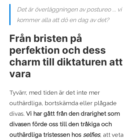
Det är överläggningen av postureo ... vi
kommer alla att dö en dag av det?
Från bristen på
perfektion och dess
charm till diktaturen att
vara
Tyvärr, med tiden är det inte mer
outhärdliga, bortskämda eller plågade
divas.
Vi har gått från den drarighet som
divasen förde oss till den tråkiga och
outhärdliga tristessen hos
selfies
, att veta