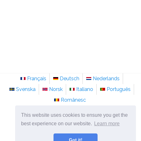
Français
Deutsch
Nederlands
Svenska
Norsk
Italiano
Português
Românesc
©
2026
sv.sainte-anastasie.org
This website uses cookies to ensure you get the
Psykologi, filosofi och tänkande om livet.
best experience on our website.
Learn more
Got it!