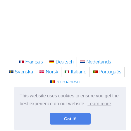
Français
Deutsch
Nederlands
Svenska
Norsk
Italiano
Português
Românesc
©
2026
sv.sainte-anastasie.org
This website uses cookies to ensure you get the
Psykologi, filosofi och tänkande om livet.
best experience on our website.
Learn more
Got it!