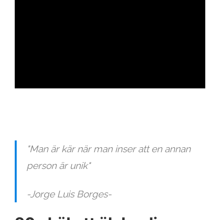
ad
"Man är kär när man inser att en annan
person är unik"
-Jorge Luis Borges-