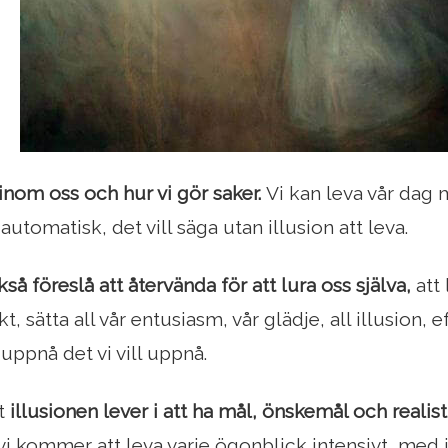
 inom oss och hur vi gör saker.
Vi kan leva vår dag
 automatisk, det vill säga utan illusion att leva.
så föreslå att återvända för att lura oss själva,
att 
, sätta all vår entusiasm, vår glädje, all illusion, e
uppnå det vi vill uppnå.
et
illusionen lever i att ha mål, önskemål och real
t vi kommer att leva varje ögonblick intensivt, med i