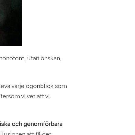
 monotont, utan önskan,
leva varje ögonblick som
ftersom vi vet att vi
istiska och genomförbara
llusionen att få det,