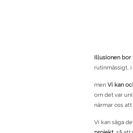
Illusionen bor
rutinmässigt, i
men
Vi kan ock
om det var unikt
närmar oss att 
Vi kan säga d
projekt
, så at