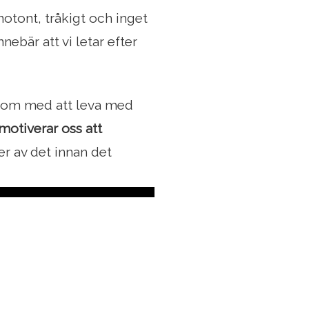
onotont, tråkigt och inget
nebär att vi letar efter
sutom med att leva med
motiverar oss att
uter av det innan det