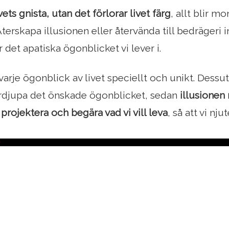
vets gnista, utan det förlorar livet färg
, allt blir m
terskapa illusionen eller återvända till bedrägeri in
 det apatiska ögonblicket vi lever i.
 varje ögonblick av livet speciellt och unikt. Des
ördjupa det önskade ögonblicket, sedan
illusionen 
t projektera och begära vad vi vill leva
, så att vi nj