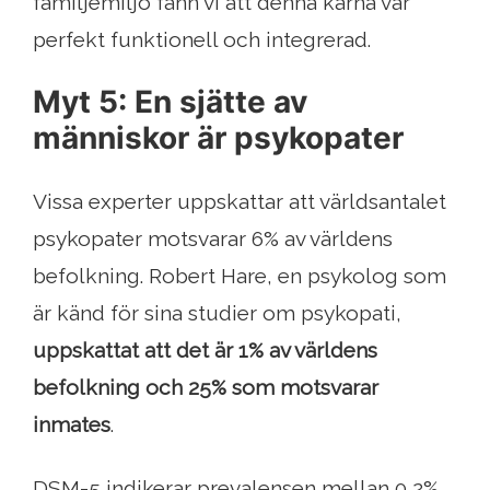
familjemiljö fann vi att denna kärna var
perfekt funktionell och integrerad.
Myt 5: En sjätte av
människor är psykopater
Vissa experter uppskattar att världsantalet
psykopater motsvarar 6% av världens
befolkning. Robert Hare, en psykolog som
är känd för sina studier om psykopati,
uppskattat att det är 1% av världens
befolkning och 25% som motsvarar
inmates
.
DSM-5 indikerar prevalensen mellan 0,2%