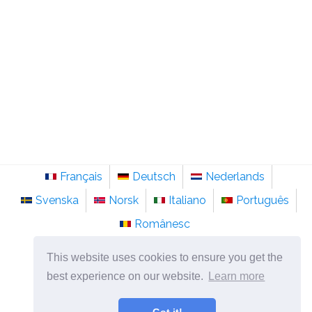
Français
Deutsch
Nederlands
Svenska
Norsk
Italiano
Português
Românesc
©
2026
sv.sainte-anastasie.org
This website uses cookies to ensure you get the
Psykologi, filosofi och tänkande om livet.
best experience on our website.
Learn more